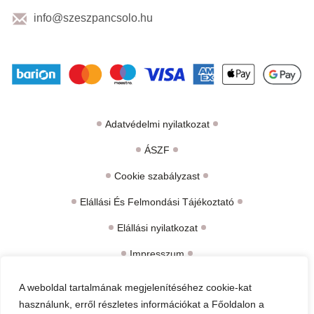
info@szeszpancsolo.hu
Adatvédelmi nyilatkozat
ÁSZF
Cookie szabályzast
Elállási És Felmondási Tájékoztató
Elállási nyilatkozat
Impresszum
Kármegállapítási jegyzőkönyv
A weboldal tartalmának megjelenítéséhez cookie-kat
használunk, erről részletes információkat a Főoldalon a
Termékszavatosságról Kellékszavatosságról És Jótállásról