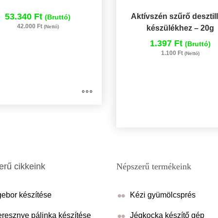
53.340 Ft
Aktívszén szűrő desztil
(Bruttó)
42.000 Ft
(Nettó)
készülékhez – 20g
1.397 Ft
(Bruttó)
1.100 Ft
(Nettó)
rű cikkeink
Népszerű termékeink
ebor készítése
Kézi gyümölcsprés
resznye pálinka készítése
Jégkocka készítő gép