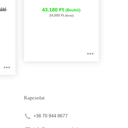
43.180 Ft
láló
(Bruttó)
34.000 Ft
(Nettó)
Kapcsolat
+36 70 944 8677