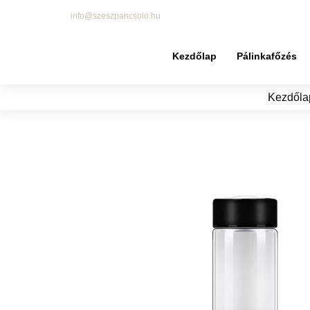
info@szeszpancsolo.hu
Kezdőlap
Pálinkafőzés
Kezdőla