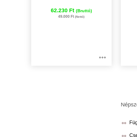
62.230 Ft
(Bruttó)
49.000 Ft
(Nettó)
Népsze
Füg
Cse