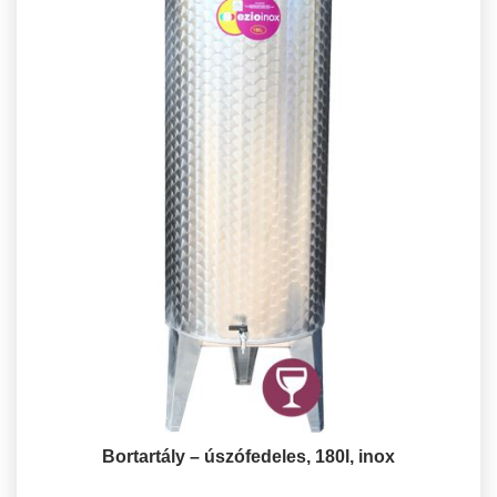
Bortartály – úszófedeles, 180l, inox