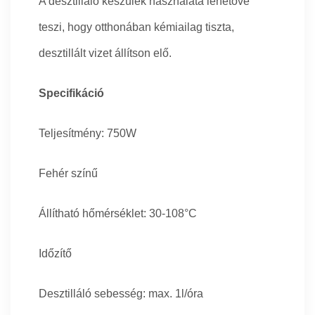
A desztilláló készülék használata lehetővé
teszi, hogy otthonában kémiailag tiszta,
desztillált vizet állítson elő.
Specifikáció
Teljesítmény: 750W
Fehér színű
Állítható hőmérséklet: 30-108°C
Időzítő
Desztilláló sebesség: max. 1l/óra