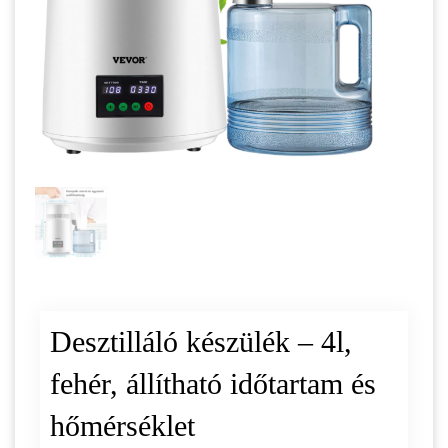
Desztilláló készülék – 4l,
fehér, állítható időtartam és
hőmérséklet