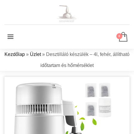
Kezdőlap
»
Üzlet
»
Desztilláló készülék – 4l, fehér, állítható
időtartam és hőmérséklet