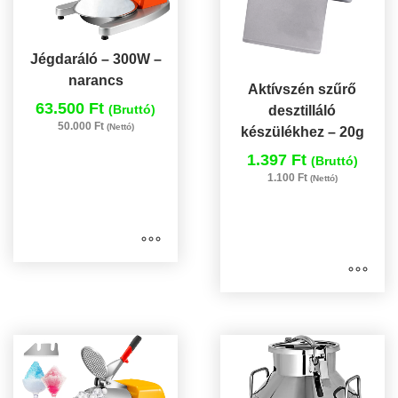
Jégdaráló – 300W –
narancs
Aktívszén szűrő
63.500 Ft
(Bruttó)
desztilláló
50.000 Ft
(Nettó)
készülékhez – 20g
1.397 Ft
(Bruttó)
1.100 Ft
(Nettó)