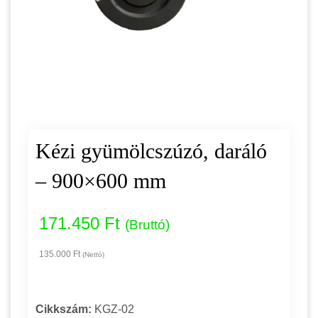
Kézi gyümölcszúzó, daráló
– 900×600 mm
171.450 Ft
(Bruttó)
135.000 Ft
(Nettó)
Cikkszám:
KGZ-02