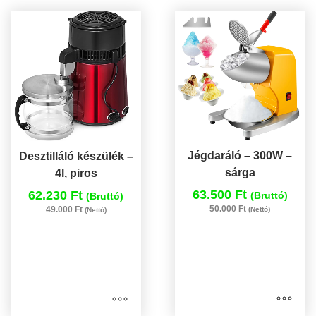
Jégdaráló – 300W –
Desztilláló készülék –
sárga
4l, piros
63.500 Ft
62.230 Ft
(Bruttó)
(Bruttó)
50.000 Ft
49.000 Ft
(Nettó)
(Nettó)