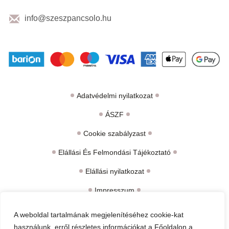
info@szeszpancsolo.hu
Adatvédelmi nyilatkozat
ÁSZF
Cookie szabályzast
Elállási És Felmondási Tájékoztató
Elállási nyilatkozat
Impresszum
Kármegállapítási jegyzőkönyv
A weboldal tartalmának megjelenítéséhez cookie-kat
használunk, erről részletes információkat a Főoldalon a
Termékszavatosságról Kellékszavatosságról És Jótállásról