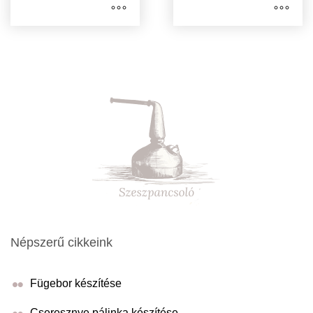
Népszerű cikkeink
Fügebor készítése
Cseresznye pálinka készítése