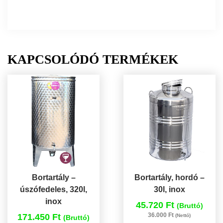
KAPCSOLÓDÓ TERMÉKEK
Bortartály –
Bortartály, hordó –
úszófedeles, 320l,
30l, inox
inox
45.720 Ft
(Bruttó)
36.000 Ft
171.450 Ft
(Nettó)
(Bruttó)