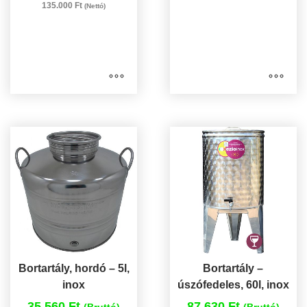
135.000 Ft
(Nettó)
Bortartály, hordó – 5l,
Bortartály –
inox
úszófedeles, 60l, inox
35.560 Ft
87.630 Ft