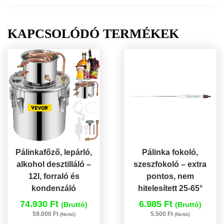
KAPCSOLÓDÓ TERMÉKEK
Pálinkafőző, lepárló,
Pálinka fokoló,
alkohol desztilláló –
szeszfokoló – extra
12l, forraló és
pontos, nem
kondenzáló
hitelesített 25-65°
74.930 Ft
6.985 Ft
(Bruttó)
(Bruttó)
59.000 Ft
5.500 Ft
(Nettó)
(Nettó)