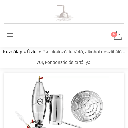
Kezdőlap
»
Üzlet
»
Pálinkafőző, lepárló, alkohol desztilláló –
70l, kondenzációs tartállyal