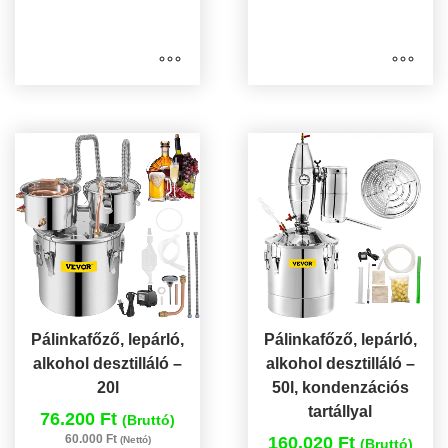
Pálinkafőző, lepárló,
Pálinkafőző, lepárló,
alkohol desztilláló –
alkohol desztilláló –
20l
50l, kondenzációs
tartállyal
76.200 Ft
(Bruttó)
60.000 Ft
160.020 Ft
(Nettó)
(Bruttó)