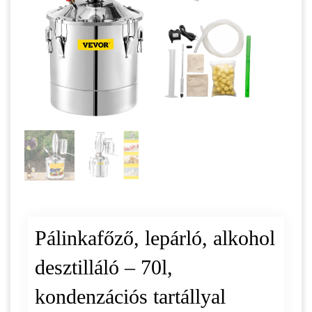
Pálinkafőző, lepárló, alkohol
desztilláló – 70l,
kondenzációs tartállyal