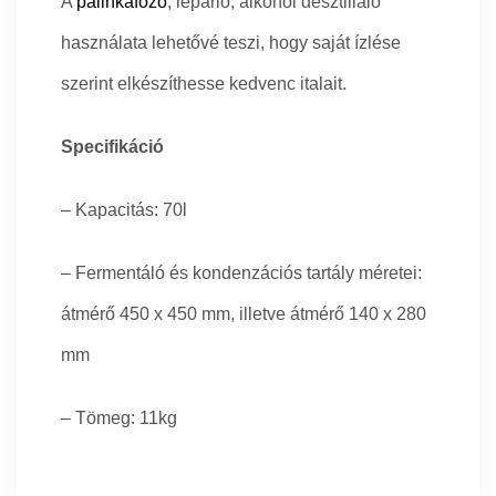
A
pálinkafőző
, lepárló, alkohol desztilláló
használata lehetővé teszi, hogy saját ízlése
szerint elkészíthesse kedvenc italait.
Specifikáció
– Kapacitás: 70l
– Fermentáló és kondenzációs tartály méretei:
átmérő 450 x 450 mm, illetve átmérő 140 x 280
mm
– Tömeg: 11kg