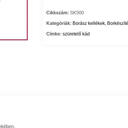
Cikkszám:
SK500
Kategóriák:
Borász kellékek
,
Borkészít
Címke:
szüretelő kád
ekében.