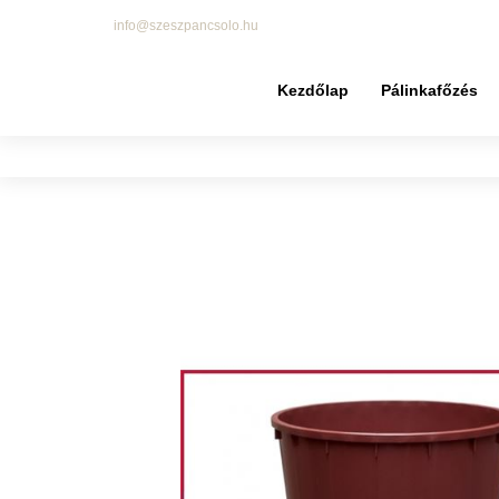
info@szeszpancsolo.hu
Kezdőlap
Pálinkafőzés