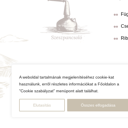
Füg
Cse
Rib
A weboldal tartalmának megjelenítéséhez cookie-kat
használunk, erről részletes információkat a Főoldalon a
"Cookie szabályzat" menüpont alatt találhat.
Adatvédelmi nyilatkozat
ÁSZF
Elutasítás
Összes elfogadása
Kármegállapí