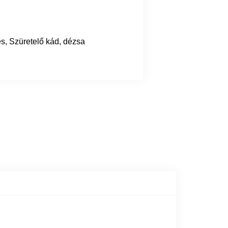
és
,
Szüretelő kád, dézsa