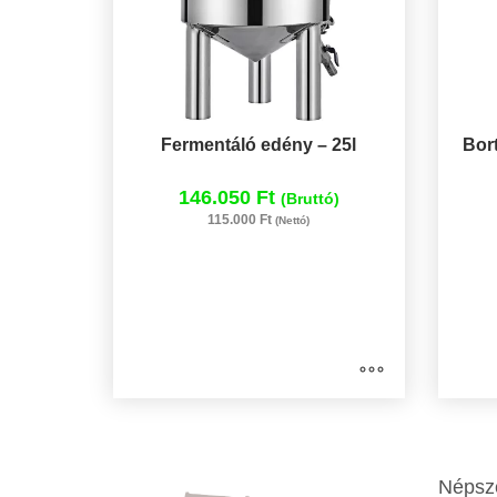
Fermentáló edény – 25l
Bort
146.050 Ft
(Bruttó)
115.000 Ft
(Nettó)
Népsze