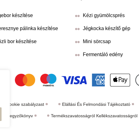
ebor készítése
Kézi gyümölcsprés
resznye pálinka készítése
Jégkocka készítő gép
izli bor készítése
Mini sörcsap
Fermentáló edény
Cookie szabályzast
Elállási És Felmondási Tájékoztató
tási jegyzőkönyv
Termékszavatosságról Kellékszavatosságról É