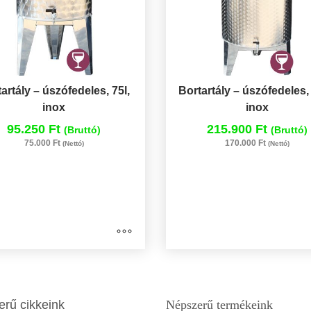
artály – úszófedeles, 75l,
Bortartály – úszófedeles, 
inox
inox
95.250 Ft
215.900 Ft
(Bruttó)
(Bruttó)
75.000 Ft
170.000 Ft
(Nettó)
(Nettó)
rű cikkeink
Népszerű termékeink