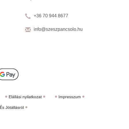
+36 70 944 8677
info@szeszpancsolo.hu
Elállási nyilatkozat
Impresszum
s Jótállásról