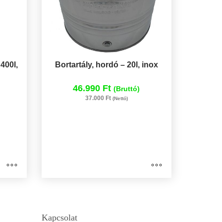
400l,
Bortartály, hordó – 20l, inox
46.990 Ft
(Bruttó)
37.000 Ft
(Nettó)
Kapcsolat