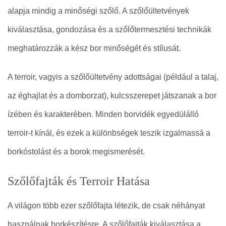
alapja mindig a minőségi szőlő. A szőlőültetvények
kiválasztása, gondozása és a szőlőtermesztési technikák
meghatározzák a kész bor minőségét és stílusát.
A terroir, vagyis a szőlőültetvény adottságai (például a talaj,
az éghajlat és a domborzat), kulcsszerepet játszanak a bor
ízében és karakterében. Minden borvidék egyedülálló
terroir-t kínál, és ezek a különbségek teszik izgalmassá a
borkóstolást és a borok megismerését.
Szőlőfajták és Terroir Hatása
A világon több ezer szőlőfajta létezik, de csak néhányat
használnak borkészítésre. A szőlőfajták kiválasztása a