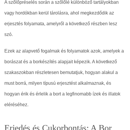
A szőlőpréselés során a szőlőlé különböző tartályokban
vagy hordókban kerül tárolásra, ahol megkezdődik az
erjesztés folyamata, amelyről a következő részben lesz
szó.
Ezek az alapvető fogalmak és folyamatok azok, amelyek a
borászat és a borkészítés alapjait képezik. A következő
szakaszokban részletesen bemutatjuk, hogyan alakul a
must borrá, milyen típusú erjesztést alkalmaznak, és
hogyan érik és érlelik a bort a legfinomabb ízek és illatok
eléréséhez.
Erjedés és Cukorbontás: A Bor