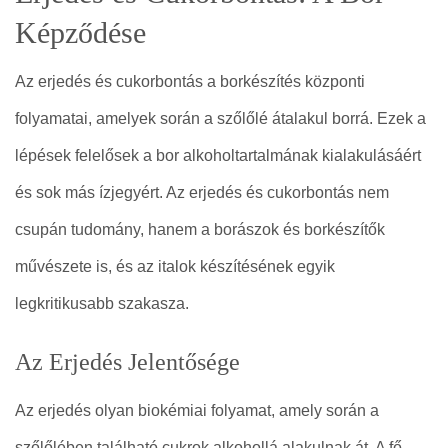
Képződése
Az erjedés és cukorbontás a borkészítés központi
folyamatai, amelyek során a szőlőlé átalakul borrá. Ezek a
lépések felelősek a bor alkoholtartalmának kialakulásáért
és sok más ízjegyért. Az erjedés és cukorbontás nem
csupán tudomány, hanem a borászok és borkészítők
művészete is, és az italok készítésének egyik
legkritikusabb szakasza.
Az Erjedés Jelentősége
Az erjedés olyan biokémiai folyamat, amely során a
szőlőlében található cukrok alkohollá alakulnak át. A fő