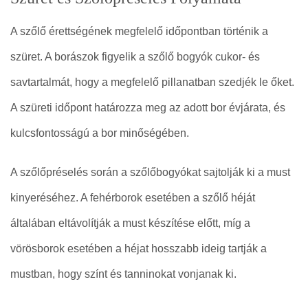
A szőlő érettségének megfelelő időpontban történik a
szüret. A borászok figyelik a szőlő bogyók cukor- és
savtartalmát, hogy a megfelelő pillanatban szedjék le őket.
A szüreti időpont határozza meg az adott bor évjárata, és
kulcsfontosságú a bor minőségében.
A szőlőpréselés során a szőlőbogyókat sajtolják ki a must
kinyeréséhez. A fehérborok esetében a szőlő héját
általában eltávolítják a must készítése előtt, míg a
vörösborok esetében a héjat hosszabb ideig tartják a
mustban, hogy színt és tanninokat vonjanak ki.