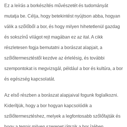
Ez a leírás a borkészítés művészetét és tudományát
mutatja be. Célja, hogy betekintést nyújtson abba, hogyan
válik a szőlőből a bor, és hogy milyen hihetetlenül gazdag
és sokszínű világot rejt magában ez az ital. A cikk
részletesen fogja bemutatni a borászat alapjait, a
szőlőtermesztéstől kezdve az érlelésig, és további
szempontokat is megvizsgál, például a bor és kultúra, a bor
és egészség kapcsolatát.
Az első részben a borászat alapjaival fogunk foglalkozni.
Kiderítjük, hogy a bor hogyan kapcsolódik a
szőlőtermesztéshez, melyek a legfontosabb szőlőfajták és
hogy a terroir milyen szerepet játszik a bor ízében.