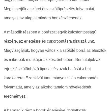
Megismerjük a szüret és a szőlőpréselés folyamatát,
amelyek az alapjai minden bor készítésének.
A második részben a borászat egyik kulcsfontosságú
részére, az erjedésre és cukorbontásra fókuszálunk.
Megvizsgáljuk, hogyan változik a szőlőlé borrá az élesztők
és mikrobák munkájának köszönhetően. Bemutatjuk az
erjesztés különböző típusait és azok hatását a bor
karakterére. Ezenkívül tanulmányozzuk a cukorbontás
folyamatát, amely az alkoholtartalom növekedését
eredményezi.
A harmadik rész a borok érlelésével foglalkozik.