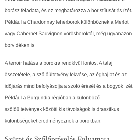
borász feladata, és ez meghatározza a bor stílusát és ízét.
Például a Chardonnay fehérborok különböznek a Merlot
vagy Cabernet Sauvignon vörösboroktól, még ugyanazon
borvidéken is.
A terroir hatása a borokra rendkívül fontos. A talaj
összetétele, a szőlőültetvény fekvése, az éghajlat és az
időjárás mind befolyásolja a szőlő érését és a bogyók ízét.
Például a Burgundia régióban a különböző
szőlőültetvények közötti kis távolságok is drasztikus
különbségeket eredményeznek a borokban.
Szüret és Szőlőpréselés Folyamata