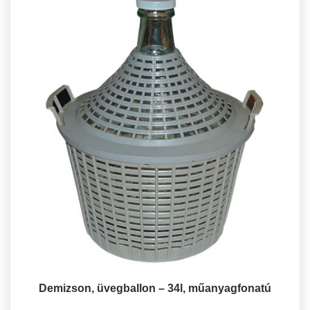
Demizson, üvegballon – 34l, műanyagfonatú