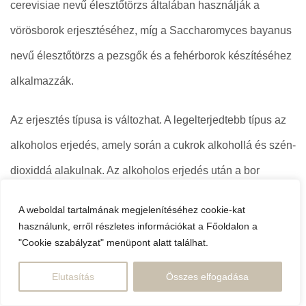
cerevisiae nevű élesztőtörzs általában használják a
vörösborok erjesztéséhez, míg a Saccharomyces bayanus
nevű élesztőtörzs a pezsgők és a fehérborok készítéséhez
alkalmazzák.
Az erjesztés típusa is változhat. A legelterjedtebb típus az
alkoholos erjedés, amely során a cukrok alkohollá és szén-
dioxiddá alakulnak. Az alkoholos erjedés után a bor
tartalmazhat némi maradék cukrot, ami meghatározza a bor
A weboldal tartalmának megjelenítéséhez cookie-kat
édességét. Ha az élesztők minden cukrot lebontanak, a bor
használunk, erről részletes információkat a Főoldalon a
"Cookie szabályzat" menüpont alatt találhat.
száraz lesz, míg a maradék cukor édes borokat hoz létre.
Elutasítás
Összes elfogadása
Cukorbontás és Alkoholtartalom