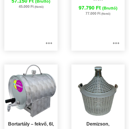
57.150 Ft
(Bruttó)
45.000 Ft
97.790 Ft
(Nettó)
(Bruttó)
77.000 Ft
(Nettó)
Bortartály – fekvő, 6l,
Demizson,