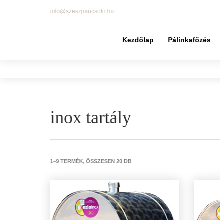
info@szeszpancsolo.hu
Kezdőlap
Pálinkafőzés
inox tartály
1–9 TERMÉK, ÖSSZESEN 20 DB