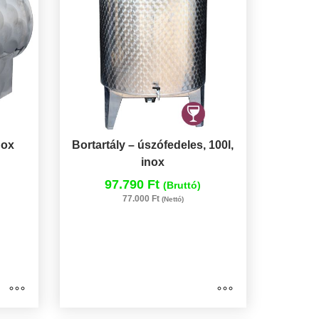
nox
Bortartály – úszófedeles, 100l,
inox
97.790 Ft
(Bruttó)
77.000 Ft
(Nettó)