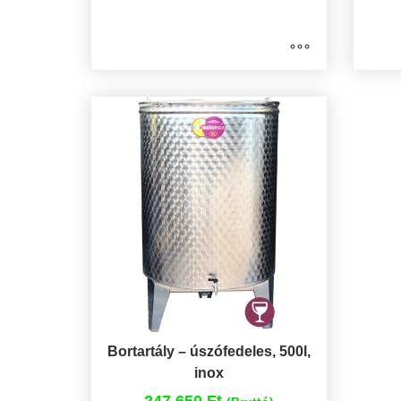
Bortartály – úszófedeles, 500l,
inox
247.650 Ft