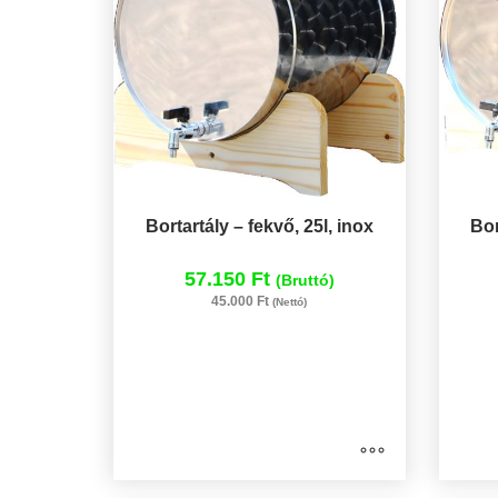
Bortartály – fekvő, 25l, inox
Bor
57.150 Ft
(Bruttó)
45.000 Ft
(Nettó)