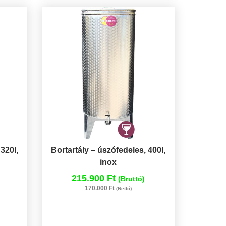
320l,
Bortartály – úszófedeles, 400l,
inox
215.900 Ft
(Bruttó)
170.000 Ft
(Nettó)