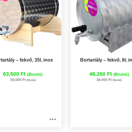
tartály – fekvő, 35l, inox
Bortartály – fekvő, 6l, i
63.500 Ft
48.260 Ft
(Bruttó)
(Bruttó)
50.000 Ft
38.000 Ft
(Nettó)
(Nettó)