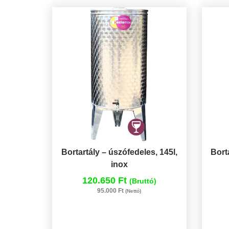
Bortartály – úszófedeles, 145l,
Bort
inox
120.650 Ft
(Bruttó)
95.000 Ft
(Nettó)