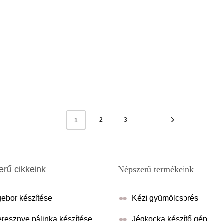
2
3
1
rű cikkeink
Népszerű termékeink
ebor készítése
Kézi gyümölcsprés
resznye pálinka készítése
Jégkocka készítő gép