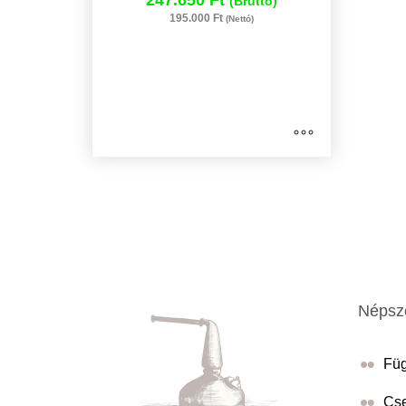
(Bruttó)
195.000 Ft
(Nettó)
Népsze
Füg
Cse