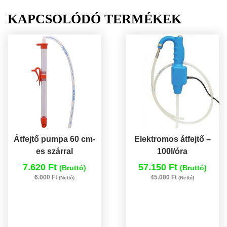
KAPCSOLÓDÓ TERMÉKEK
Átfejtő pumpa 60 cm-
Elektromos átfejtő –
es szárral
100l/óra
7.620 Ft
57.150 Ft
(Bruttó)
(Bruttó)
6.000 Ft
45.000 Ft
(Nettó)
(Nettó)