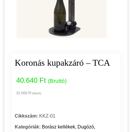
Koronás kupakzáró – TCA
40.640 Ft
(Bruttó)
32.000 Ft
(Nettó)
Cikkszám:
KKZ-01
Kategóriák:
Borász kellékek
,
Dugózó,