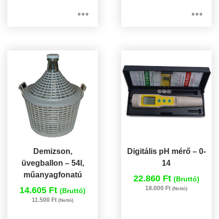
Demizson,
Digitális pH mérő – 0-
üvegballon – 54l,
14
műanyagfonatú
22.860 Ft
(Bruttó)
18.000 Ft
14.605 Ft
(Nettó)
(Bruttó)
11.500 Ft
(Nettó)