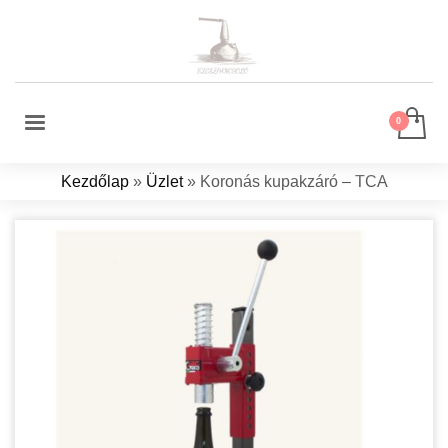
Kezdőlap
»
Üzlet
»
Koronás kupakzáró – TCA