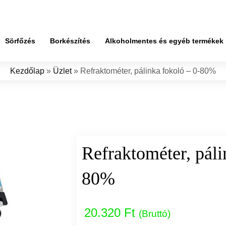
Sörfőzés
Borkészítés
Alkoholmentes és egyéb termékek
Kezdőlap
»
Üzlet
»
Refraktométer, pálinka fokoló – 0-80%
Refraktométer, páli
80%
20.320 Ft
(Bruttó)