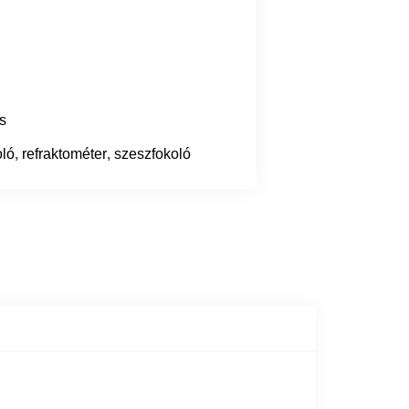
s
oló
,
refraktométer
,
szeszfokoló