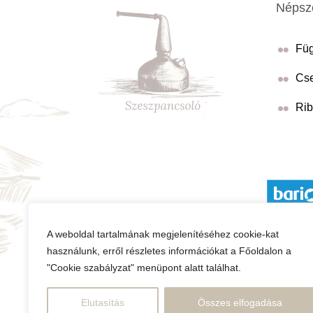
Népsze
Füg
Cse
Rib
A weboldal tartalmának megjelenítéséhez cookie-kat
Adatvédelmi nyilatkozat
ÁSZF
használunk, erről részletes információkat a Főoldalon a
"Cookie szabályzat" menüpont alatt találhat.
Kármegállapí
Elutasítás
Összes elfogadása