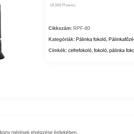
16.000 Ft
(Nettó)
Cikkszám:
RPF-80
Kategóriák:
Pálinka fokoló
,
Pálinkafőzé
Címkék:
cefrefokoló
,
fokoló
,
pálinka fok
tékony mérések elvégzése érdekében.