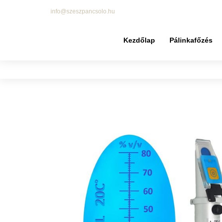
info@szeszpancsolo.hu
Kezdőlap
Pálinkafőzés