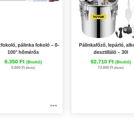
fokoló, pálinka fokoló – 0-
Pálinkafőző, lepárló, alk
100° hőmérős
desztilláló – 30l
6.350 Ft
92.710 Ft
(Bruttó)
(Bruttó)
5.000 Ft
73.000 Ft
(Nettó)
(Nettó)