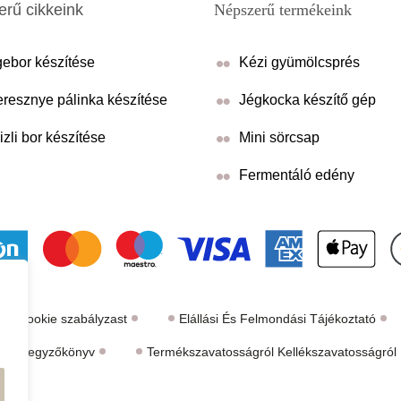
rű cikkeink
Népszerű termékeink
ebor készítése
Kézi gyümölcsprés
resznye pálinka készítése
Jégkocka készítő gép
izli bor készítése
Mini sörcsap
Fermentáló edény
Cookie szabályzast
Elállási És Felmondási Tájékoztató
tási jegyzőkönyv
Termékszavatosságról Kellékszavatosságról É