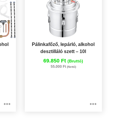
ohol
Pálinkafőző, lepárló, alkohol
desztilláló szett – 10l
69.850 Ft
(Bruttó)
55.000 Ft
(Nettó)